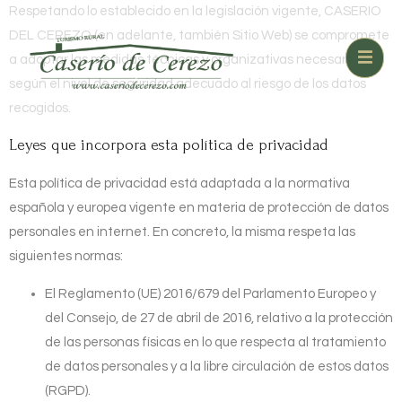
Respetando lo establecido en la legislación vigente,
CASERIO
DEL CEREZO
(en adelante, también Sitio Web) se compromete
a adoptar las medidas técnicas y organizativas necesarias,
según el nivel de seguridad adecuado al riesgo de los datos
recogidos.
Leyes que incorpora esta política de privacidad
Esta política de privacidad está adaptada a la normativa
española y europea vigente en materia de protección de datos
personales en internet. En concreto, la misma respeta las
siguientes normas:
El Reglamento (UE) 2016/679 del Parlamento Europeo y
del Consejo, de 27 de abril de 2016, relativo a la protección
de las personas físicas en lo que respecta al tratamiento
de datos personales y a la libre circulación de estos datos
(RGPD).